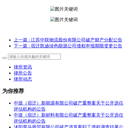
上一篇
: 江苏中联物流股份有限公司破产财产分配公告
下一篇
: 宿迁凯迪绿色能源公司债权申报期限变更公告
律所资讯
律所公告
律所动态
为你推荐
中玻（宿迁）新能源有限公司破产重整案关于公开选任
评估机构的公告
中玻（宿迁）新材料有限公司破产重整案关于公开选任
评估机构的公告
沭阳黑马商贸有限公司破产清算案职工债权调查结果公